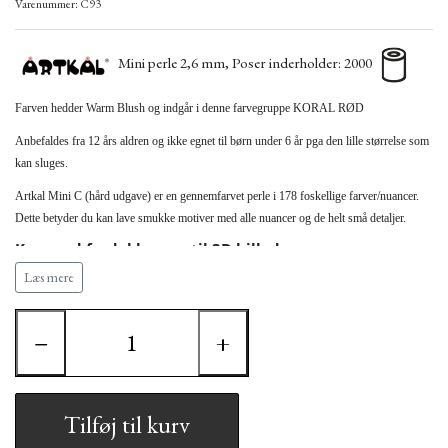
Varenummer: C93
Mini perle 2,6 mm, Poser inderholder: 2000
Farven hedder Warm Blush
og indgår i denne farvegruppe
KORAL RØD
Anbefaldes fra 12 års aldren og ikke egnet til børn under 6 år pga den lille størrelse som
kan sluges.
Artkal Mini C (hård udgave) er en gennemfarvet perle i 178 foskellige farver/nuancer.
Dette betyder du kan lave smukke motiver med alle nuancer og de helt små detaljer.
Kan med fordel bruges til 3D billeder.
Læs mere
Bemærk at Artkal perlen måler 2,6 mm hvilket
betyder den ikke kan bruges sammen med HAMA (2,5
mm) perler samt andre perletyper.
−
+
Artkal Mini kræver derfor Artkal´s egne stiftplader
Tilføj til kurv