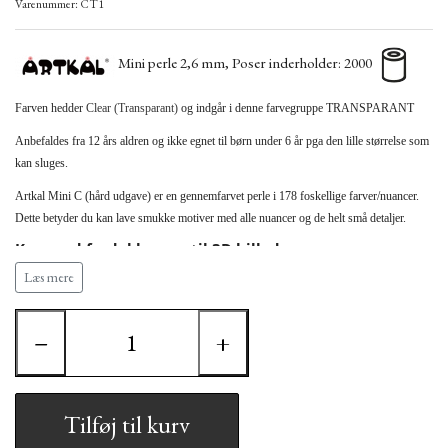
Varenummer: CT1
Mini perle 2,6 mm, Poser inderholder: 2000
Farven hedder
Clear (Transparant)
og indgår i denne farvegruppe TRANSPARANT
Anbefaldes fra 12 års aldren og ikke egnet til børn under 6 år pga den lille størrelse som
kan sluges.
Artkal Mini C (hård udgave) er en gennemfarvet perle i 178 foskellige farver/nuancer.
Dette betyder du kan lave smukke motiver med alle nuancer og de helt små detaljer.
Kan med fordel bruges til 3D billeder.
Læs mere
Bemærk at Artkal perlen måler 2,6 mm hvilket
betyder den ikke kan bruges sammen med HAMA (2,5
mm) perler samt andre perletyper.
−
+
Artkal Mini kræver derfor Artkal´s egne stiftplader
Tilføj til kurv