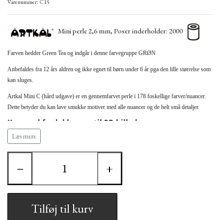
Varenummer: C15
Mini perle 2,6 mm, Poser inderholder: 2000
Farven hedder
Green Tea og indgår i denne farvegruppe
GRØN
Anbefaldes fra 12 års aldren og ikke egnet til børn under 6 år pga den lille størrelse som
kan sluges.
Artkal Mini C (hård udgave) er en gennemfarvet perle i 178 foskellige farver/nuancer.
Dette betyder du kan lave smukke motiver med alle nuancer og de helt små detaljer.
Kan med fordel bruges til 3D billeder.
Læs mere
Bemærk at Artkal perlen måler 2,6 mm hvilket
betyder den ikke kan bruges sammen med HAMA (2,5
mm) perler samt andre perletyper.
−
+
Artkal Mini kræver derfor Artkal´s egne stiftplader
Tilføj til kurv