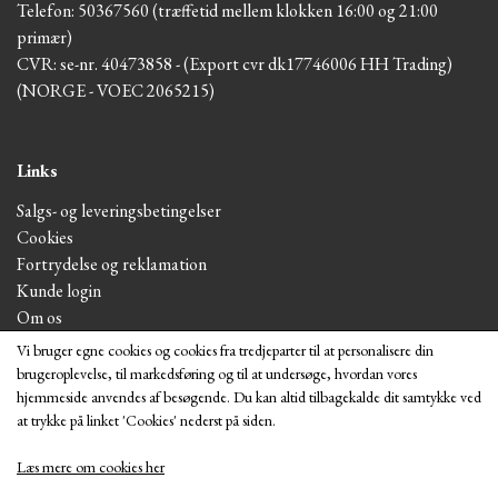
Telefon: 50367560 (træffetid mellem klokken 16:00 og 21:00
primær)
CVR: se-nr. 40473858 - (Export cvr dk17746006 HH Trading)
(NORGE - VOEC 2065215)
Links
Salgs- og leveringsbetingelser
Cookies
Fortrydelse og reklamation
Kunde login
Om os
Vi bruger egne cookies og cookies fra tredjeparter til at personalisere din
brugeroplevelse, til markedsføring og til at undersøge, hvordan vores
Vis på shop
hjemmeside anvendes af besøgende. Du kan altid tilbagekalde dit samtykke ved
at trykke på linket 'Cookies' nederst på siden.
Læs mere om cookies her