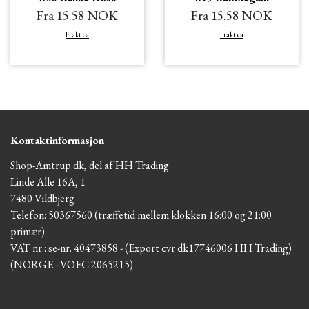
Fra 15.58 NOK
Fra 15.58 NOK
Frakt ca
Frakt ca
Kontaktinformasjon
Shop-Amtrup.dk, del af HH Trading
Linde Alle 16A, 1
7480 Vildbjerg
Telefon: 50367560 (træffetid mellem klokken 16:00 og 21:00
primær)
VAT nr.: se-nr. 40473858 - (Export cvr dk17746006 HH Trading)
(NORGE - VOEC 2065215)