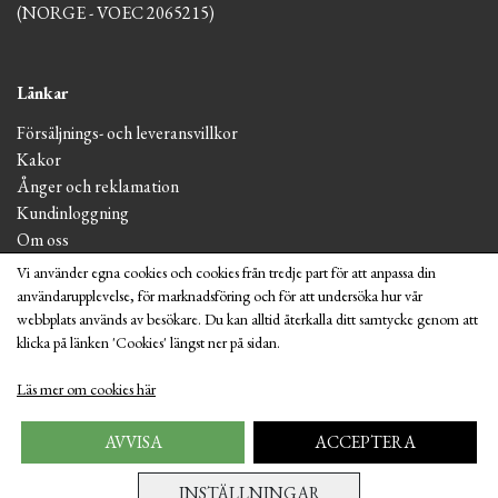
(NORGE - VOEC 2065215)
Länkar
Försäljnings- och leveransvillkor
Kakor
Ånger och reklamation
Kundinloggning
Om oss
Vi använder egna cookies och cookies från tredje part för att anpassa din
användarupplevelse, för marknadsföring och för att undersöka hur vår
Butiker på plats
webbplats används av besökare. Du kan alltid återkalla ditt samtycke genom att
klicka på länken 'Cookies' längst ner på sidan.
Läs mer om cookies här
AVVISA
ACCEPTERA
INSTÄLLNINGAR