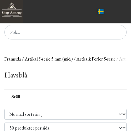
Framsida
Artikal S-serie 5 mm (midi)
Artkalk Perler S-serie
Artikl
Havsblå
Ställ