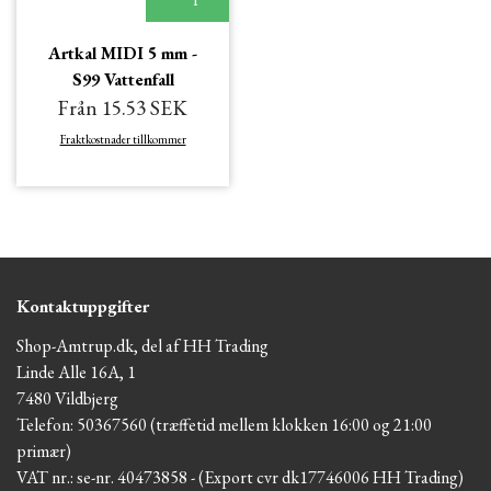
Artkal MIDI 5 mm -
S99 Vattenfall
Från 15.53 SEK
Fraktkostnader tillkommer
Kontaktuppgifter
Shop-Amtrup.dk, del af HH Trading
Linde Alle 16A, 1
7480 Vildbjerg
Telefon: 50367560 (træffetid mellem klokken 16:00 og 21:00
primær)
VAT nr.: se-nr. 40473858 - (Export cvr dk17746006 HH Trading)