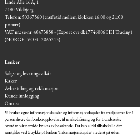
Linde Alle 16A, 1
7480 Vildbjerg
Telefon: 50367560 (træffetid mellem klokken 16:00 og 21:00
primær)
VAT nr.: se-nr. 40473858 - (Export cvr dk17746006 HH Trading)
(NORGE - VOEC 2065215)
Lenker
Salgs- og leveringsvilkår
Kaker
Avbestilling og reklamasjon
Kunde innlogging
Om oss
Vi bruker egne informasjonskapsler og informasjonskapsler fra tredjeparter for å
personalisere din brukeropplevelse, til markedsføring og for å undersøke
Besøk butikken
hvordan vår nettside brukes av besøkende. Du kan alltid tilbakekalle ditt
samtykke ved å trykke på lenken 'Informasjonskapsler' nederst på siden.