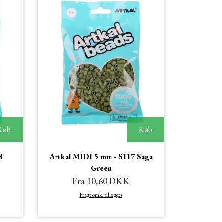
Køb
Køb
8
Artkal MIDI 5 mm - S117 Saga
Green
Fra 10,60 DKK
Fragt omk. tillægges