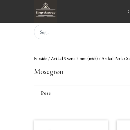
C
Forside
Artkal S-serie 5 mm (midi)
Artkal Perler S-
Mosegrøn
Pose