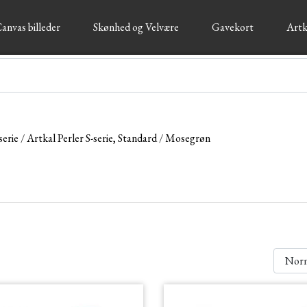
anvas billeder
Skønhed og Velvære
Gavekort
Artk
serie
Artkal Perler S-serie, Standard
Mosegrøn