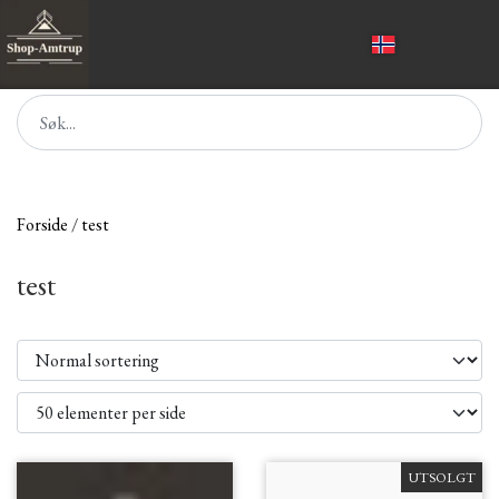
Forside
test
test
UTSOLGT