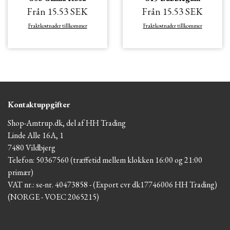
Från 15.53 SEK
Från 15.53 SEK
Fraktkostnader tillkommer
Fraktkostnader tillkommer
Kontaktuppgifter
Shop-Amtrup.dk, del af HH Trading
Linde Alle 16A, 1
7480 Vildbjerg
Telefon: 50367560 (træffetid mellem klokken 16:00 og 21:00
primær)
VAT nr.: se-nr. 40473858 - (Export cvr dk17746006 HH Trading)
(NORGE - VOEC 2065215)