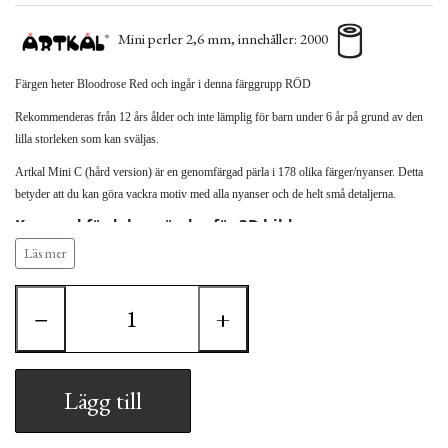
Mini perler 2,6 mm, innehåller: 2000
Färgen heter Bloodrose Red
och ingår i denna färggrupp RÖD
Rekommenderas från 12 års ålder och inte lämplig för barn under 6 år på grund av den
lilla storleken som kan sväljas.
Artkal Mini C (hård version) är en genomfärgad pärla i 178 olika färger/nyanser. Detta
betyder att du kan göra vackra motiv med alla nyanser och de helt små detaljerna.
Kan med fördel användas för 3D bilder.
Läs mer
Observera att Artkal pärlan mäter 2,6 mm vilket
betyder att den inte kan användas tillsammans med
HAMA (2,5 mm) pärlor samt andra pärltyper.
−
+
Artkal Mini kräver därför Artkal´s egna stiftplattor
Lägg till