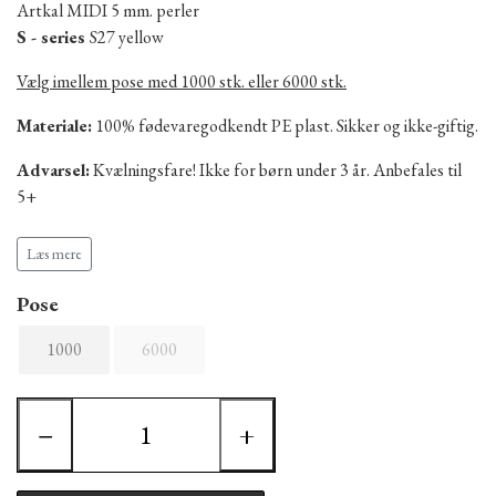
Artkal MIDI 5 mm. perler
S - series
S27 yellow
Vælg imellem pose med 1000 stk. eller 6000 stk.
Materiale:
100% fødevaregodkendt PE plast. Sikker og ikke-giftig.
Advarsel:
Kvælningsfare! Ikke for børn under 3 år. Anbefales til
5+
Produceret i Kina.
Læs mere
Pose
1000
6000
−
+