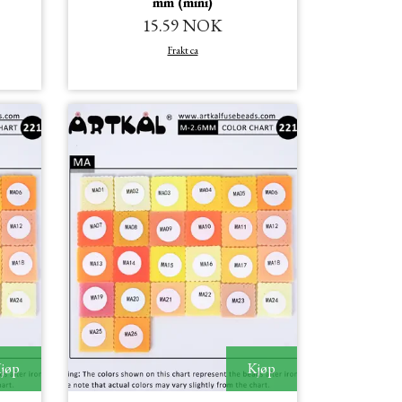
mm (mini)
15.59 NOK
Frakt ca
jøp
Kjøp