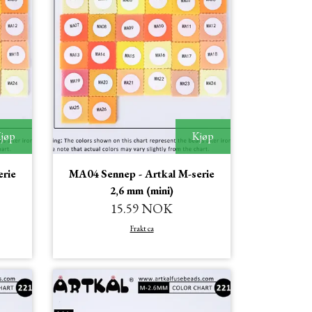
jøp
Kjøp
erie
MA04 Sennep - Artkal M-serie
2,6 mm (mini)
15.59 NOK
Frakt ca