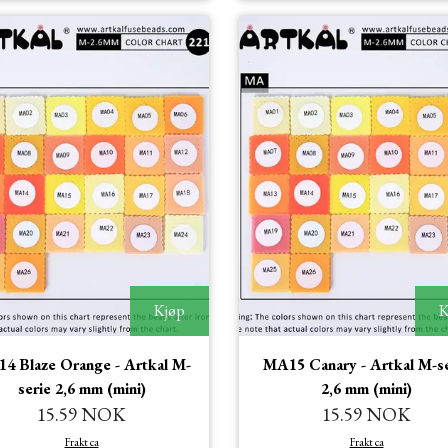
Kjøp
K
4 Blaze Orange - Artkal M-
MA15 Canary - Artkal M-se
serie 2,6 mm (mini)
2,6 mm (mini)
15.59 NOK
15.59 NOK
Frakt ca
Frakt ca