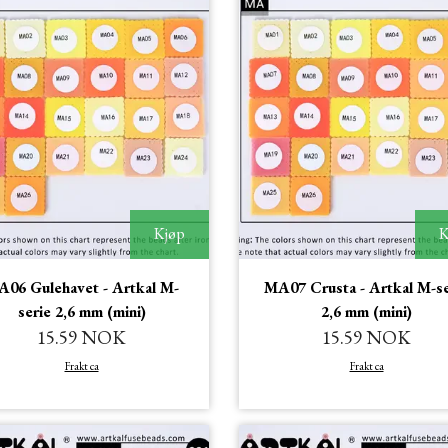
Kjøp
K
06 Gulehavet - Artkal M-
MA07 Crusta - Artkal M-se
serie 2,6 mm (mini)
2,6 mm (mini)
15.59 NOK
15.59 NOK
Frakt ca
Frakt ca