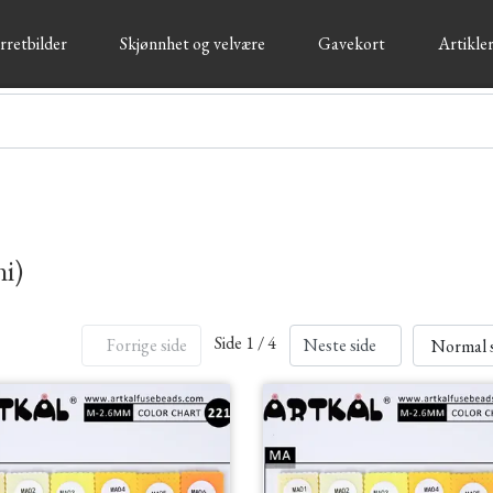
rretbilder
Skjønnhet og velvære
Gavekort
Artikler
ni)
Side 1 / 4
Forrige side
Neste side