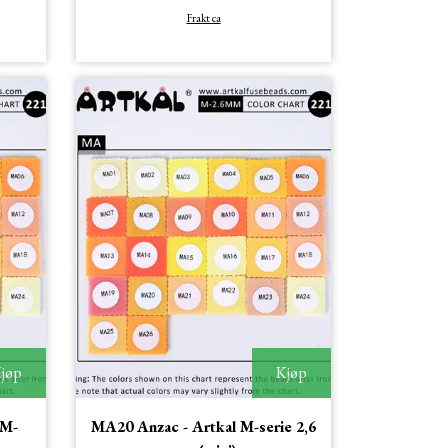
Frakt ca
jøp
Kjøp
 M-
MA20 Anzac - Artkal M-serie 2,6