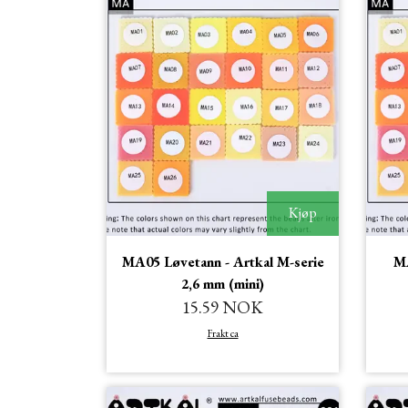
Kjøp
MA05 Løvetann - Artkal M-serie
MA
2,6 mm (mini)
15.59 NOK
Frakt ca