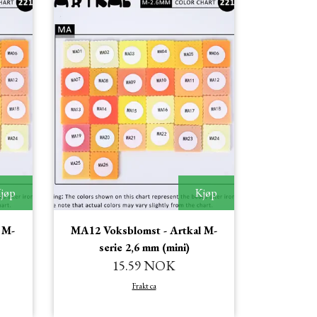
jøp
Kjøp
 M-
MA12 Voksblomst - Artkal M-
serie 2,6 mm (mini)
15.59 NOK
Frakt ca