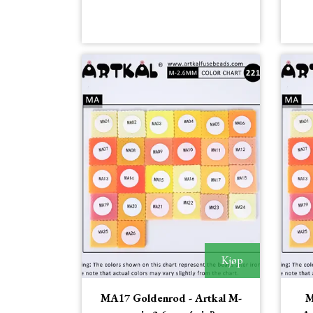
Kjøp
MA17 Goldenrod - Artkal M-
M