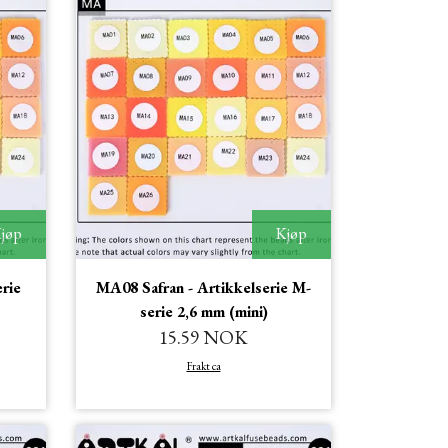
jøp
Kjøp
rie
MA08 Safran - Artikkelserie M-
serie 2,6 mm (mini)
15.59 NOK
Frakt ca