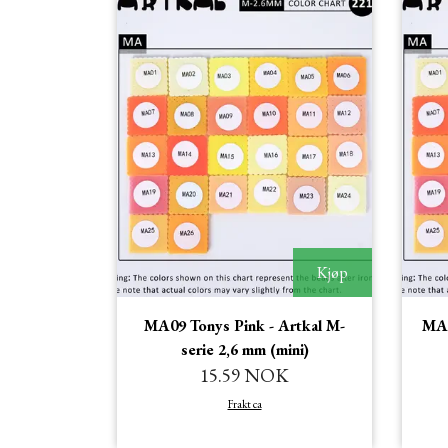
Kjøp
MA09 Tonys Pink - Artkal M-
MA1
serie 2,6 mm (mini)
15.59 NOK
Frakt ca