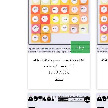
Kjøp
MA01 Melkpunch - Artikkel M-
MA0
serie 2,6 mm (mini)
15.59 NOK
Frakt ca