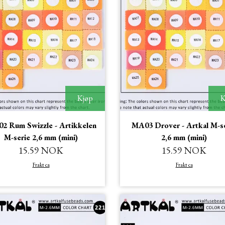
Kjøp
K
2 Rum Swizzle - Artikkelen
MA03 Drover - Artkal M-s
M-serie 2,6 mm (mini)
2,6 mm (mini)
15.59 NOK
15.59 NOK
Frakt ca
Frakt ca