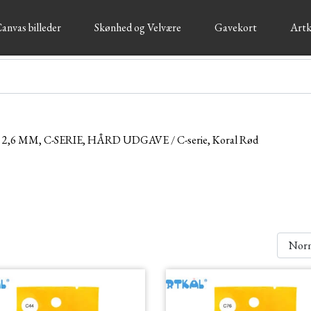
anvas billeder
Skønhed og Velvære
Gavekort
Artk
I 2,6 MM, C-SERIE, HÅRD UDGAVE
C-serie, Koral Rød