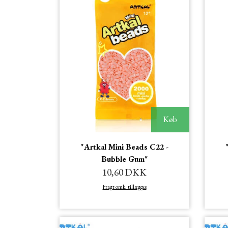
Køb
"Artkal Mini Beads C22 -
Bubble Gum"
10,60 DKK
Fragt omk. tillægges