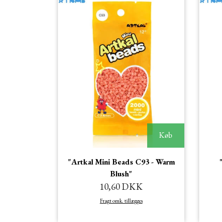
Køb
"Artkal Mini Beads C93 - Warm
Blush"
10,60 DKK
Fragt omk. tillægges