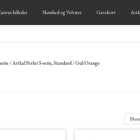
anvas billeder
Skønhed og Velvære
Gavekort
Artk
serie
Artkal Perler S-serie, Standard
Gul/Orange