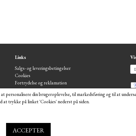
Links
Vi
Salgs- og leveringsbetingelser
Cookies
Fortrydelse og reklamation
og
Kunde login
l at personalisere din brugeroplevelse, til markedsføring og til at unde
Om os
 at trykke på linket 'Cookies' nederst på siden.
H
ACCEPTER