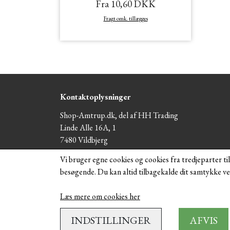
Fra 10,60 DKK
Fragt omk. tillægges
Kontaktoplysninger
Shop-Amtrup.dk, del af HH Trading
Linde Alle 16A, 1
7480 Vildbjerg
Telefon: 50367560 (træffetid mellem klokken 16:00 
Vi bruger egne cookies og cookies fra tredjeparter ti
21:00 primær)
besøgende. Du kan altid tilbagekalde dit samtykke ved
CVR: se-nr. 40473858 - (Export cvr dk17746006 H
Trading) (NORGE - VOEC 2065215)
Læs mere om cookies her
INDSTILLINGER
AFVIS