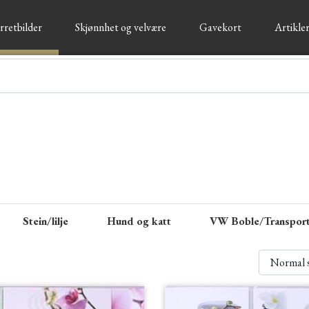
rretbilder
Skjønnhet og velvære
Gavekort
Artikler
Stein/lilje
Hund og katt
VW Boble/Transpor