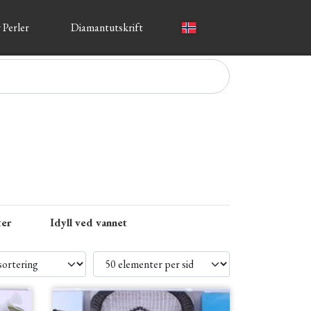
 Perler
Diamantutskrift
ter
Idyll ved vannet