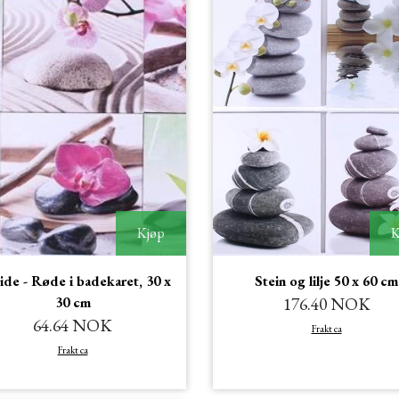
Kjøp
K
de - Røde i badekaret, 30 x
Stein og lilje 50 x 60 cm
30 cm
176.40 NOK
64.64 NOK
Frakt ca
Frakt ca