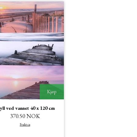
Kjøp
yll ved vannet 40 x 120 cm
370.50 NOK
Frakt ca