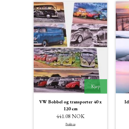
Kjøp
VW Bobbel og transporter 40 x
Id
120 cm
441.08 NOK
Frakt ca