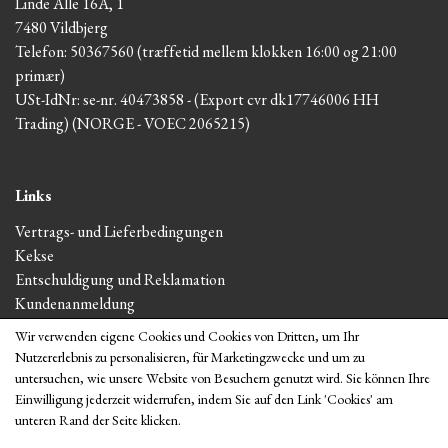
Linde Alle 16A, 1
7480 Vildbjerg
Telefon: 50367560 (træffetid mellem klokken 16:00 og 21:00
primær)
USt-IdNr: se-nr. 40473858 - (Export cvr dk17746006 HH
Trading) (NORGE - VOEC 2065215)
Links
Vertrags- und Lieferbedingungen
Kekse
Entschuldigung und Reklamation
Kundenanmeldung
Um uns
Wir verwenden eigene Cookies und Cookies von Dritten, um Ihr
Nutzererlebnis zu personalisieren, für Marketingzwecke und um zu
untersuchen, wie unsere Website von Besuchern genutzt wird. Sie können Ihre
Im Shop zeigen
Einwilligung jederzeit widerrufen, indem Sie auf den Link 'Cookies' am
unteren Rand der Seite klicken.