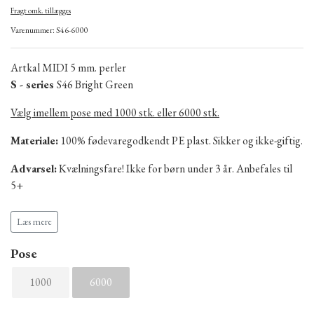
Fragt omk. tillægges
Varenummer: S46-6000
Artkal MIDI 5 mm. perler
S - series
S46 Bright Green
Vælg imellem pose med 1000 stk. eller 6000 stk.
Materiale:
100% fødevaregodkendt PE plast. Sikker og ikke-giftig.
Advarsel:
Kvælningsfare! Ikke for børn under 3 år. Anbefales til
5+
Produceret i Kina.
Læs mere
Pose
1000
6000