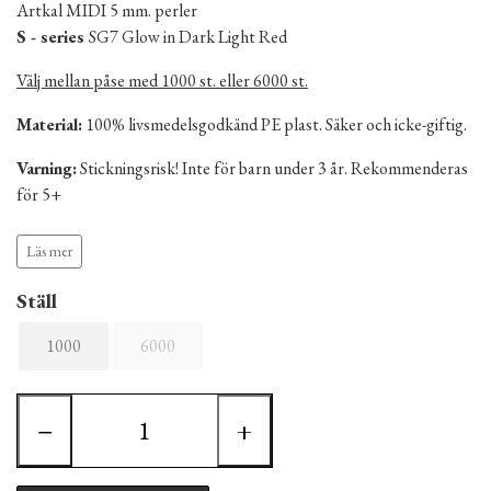
Artkal MIDI 5 mm. perler
S - series
SG7 Glow in Dark Light Red
Välj mellan påse med 1000 st. eller 6000 st.
Material:
100% livsmedelsgodkänd PE plast. Säker och icke-giftig.
Varning:
Stickningsrisk! Inte för barn under 3 år. Rekommenderas
för 5+
Tillverkat i Kina.
Läs mer
Ställ
1000
6000
−
+