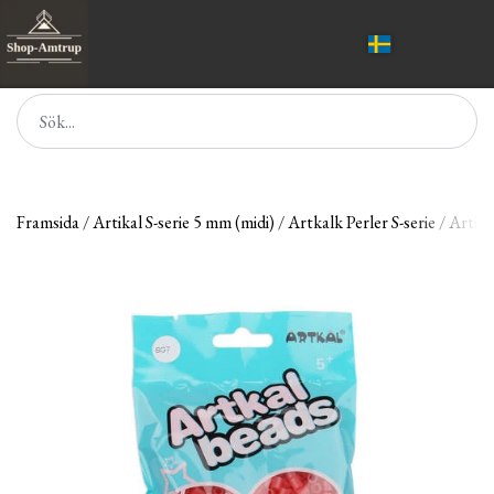
Framsida
Artikal S-serie 5 mm (midi)
Artkalk Perler S-serie
Artikla