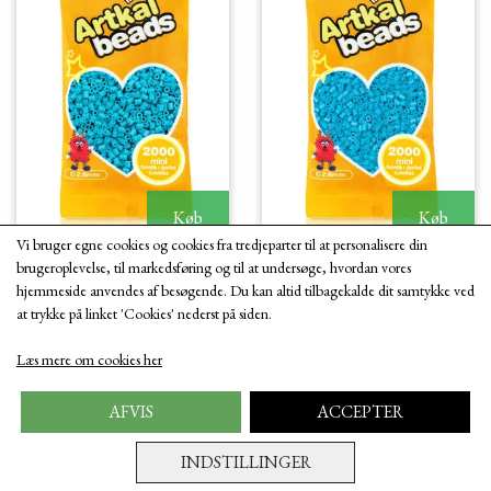
Køb
Køb
Vi bruger egne cookies og cookies fra tredjeparter til at personalisere din
brugeroplevelse, til markedsføring og til at undersøge, hvordan vores
"Artkal Mini Beads
"Artkal Mini Beads C82
hjemmeside anvendes af besøgende. Du kan altid tilbagekalde dit samtykke ved
C103 - Deep Water"
- Azure"
at trykke på linket 'Cookies' nederst på siden.
10,60 DKK
10,60 DKK
Læs mere om cookies her
Fragt omk. tillægges
Fragt omk. tillægges
AFVIS
ACCEPTER
INDSTILLINGER