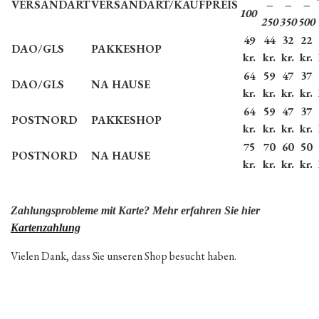
VERSANDART
VERSANDART/KAUFPREIS
–
–
–
100
250
350
500
49
44
32
22
DAO/GLS
PAKKESHOP
kr.
kr.
kr.
kr.
64
59
47
37
DAO/GLS
NA HAUSE
kr.
kr.
kr.
kr.
64
59
47
37
POSTNORD
PAKKESHOP
kr.
kr.
kr.
kr.
75
70
60
50
POSTNORD
NA HAUSE
kr.
kr.
kr.
kr.
Zahlungsprobleme mit Karte? Mehr erfahren Sie hier
Kartenzahlung
Vielen Dank, dass Sie unseren Shop besucht haben.