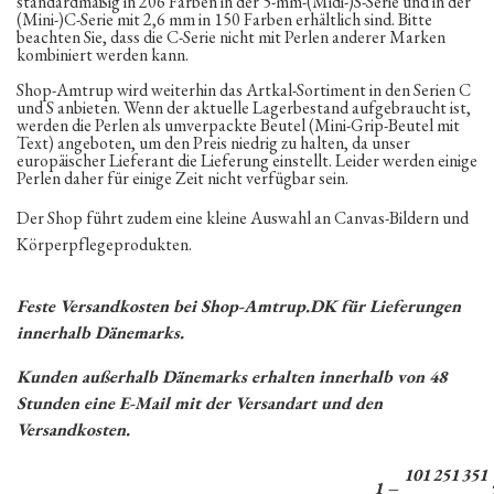
standardmäßig in 206 Farben in der 5-mm-(Midi-)S-Serie und in der
(Mini-)C-Serie mit 2,6 mm in 150 Farben erhältlich sind. Bitte
beachten Sie, dass die C-Serie nicht mit Perlen anderer Marken
kombiniert werden kann.
Shop-Amtrup wird weiterhin das Artkal-Sortiment in den Serien C
und S anbieten. Wenn der aktuelle Lagerbestand aufgebraucht ist,
werden die Perlen als umverpackte Beutel (Mini-Grip-Beutel mit
Text) angeboten, um den Preis niedrig zu halten, da unser
europäischer Lieferant die Lieferung einstellt. Leider werden einige
Perlen daher für einige Zeit nicht verfügbar sein.
Der Shop führt zudem eine kleine Auswahl an Canvas-Bildern und
Körperpflegeprodukten.
Feste Versandkosten bei Shop-Amtrup.DK für Lieferungen
innerhalb Dänemarks.
Kunden außerhalb Dänemarks erhalten innerhalb von 48
Stunden eine E-Mail mit der Versandart und den
Versandkosten.
101
251
351
1 –